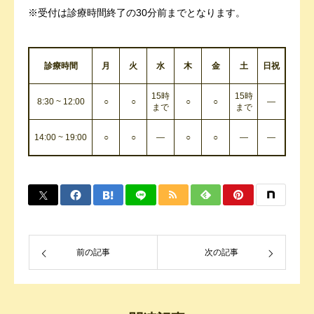
※受付は診療時間終了の30分前までとなります。
診療時間
月
火
水
木
金
土
日祝
15時
15時
8:30 ~ 12:00
○
○
○
○
―
まで
まで
14:00 ~ 19:00
○
○
―
○
○
―
―
前の記事
次の記事