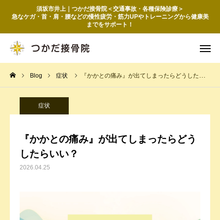
須坂市井上｜つかだ接骨院＜交通事故・各種保険診療＞
急なケガ・首・肩・腰などの慢性疲労・筋力UPやトレーニングから健康美
までをサポート！
HOME
Instagram
Blog
症状
『かかとの痛み』が出てしまったらどうしたらいい？
予約問合せ
MAP
症状
初めての方
『かかとの痛み』が出てしまったらどう
メニュー
したらいい？
交通事故診療
2026.04.25
店舗詳細
ブログ＆コラム